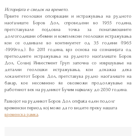
Историјата е сведок на времето.
Првите геолошки опсервации и истражувања на рудното
наоѓалиште Боров Дол, спроведени во 1955 година,
претставувале појдовна точка за понатамошните
долгогодишни обемни и комплексни геолошки истражувања
кои се одвивале во континуитет од 35 години (1965
-1999год.). Во 2011 година, врз основа на сознанијата од
претходните истражувања на рудното наоѓалиште Боров
Дол, Солвеј Инвестмент Груп започна со извршување на
детални геолошки истражувања, кои докажаа дека
локалитетот Боров Дол, претставува рудно наоѓалиште на
бакар, кое несомнено ќе овозможи продолжување на
работниот век на рудникот Бучим најмалку до 2030 година.
Развојот на рудникот Боров Дол опфаќа еден подолг
временски период кој може да го видите преку нашата
временска рамка
.