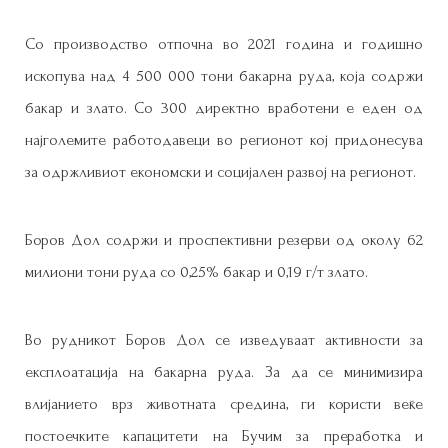
Со производство отпочна во 2021 година и годишно
ископува над 4 500 000 тони бакарна руда, која содржи
бакар и злато. Со 300 директно вработени е еден од
најголемите работодавеци во регионот кој придонесува
за одржливиот економски и социјален развој на регионот.
Боров Дол содржи и проспективни резерви од околу 62
милиони тони руда со 0,25% бакар и 0,19 г/т злато.
Во рудникот Боров Дол се изведуваат активности за
експлоатација на бакарна руда. За да се минимизира
влијанието врз животната средина, ги користи веќе
постоечките капацитети на Бучим за преработка и