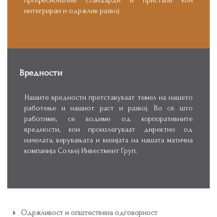
професионални стандарди и пристапи кон
интегриран и одржлив развој.
Вредности
Нашите вредности претставуваат темел на нашето
работење и нашиот раст и развој. Во сè што
работиме, се водиме од корпоративните
вредности, кои произлегуваат директно од
начелата, верувањата и визијата на нашата матична
компанија Солвеј Инвестмент Груп.
Одржливост и општествена одговорност