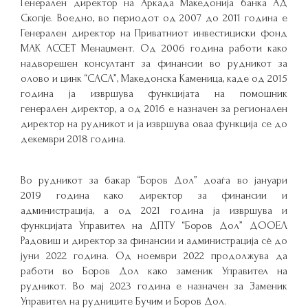
Генерален директор на Аркада Македонија банка АД
Скопје. Воедно, во периодот од 2007 до 2011 година е
Генерален директор на Приватниот инвестициски фонд
МАК АССЕТ Менаџмент. Од 2006 година работи како
надворешен консултант за финансии во рудникот за
оловo и цинк “САСА”, Македонска Каменица, каде од 2015
година ја извршува функцијата на помошник
генерален директор, а од 2016 е назначен за регионален
директор на рудникот и ја извршува оваа функција се до
декември 2018 година.
Во рудникот за бакар “Боров Дол” доаѓа во јануари
2019 година како директор за финансии и
администрација, a од 2021 година ја извршува и
функцијата Управител на ДПТУ “Боров Дол” ДООЕЛ
Радовиш и директор за финансии и администрација сѐ до
јуни 2022 година. Од ноември 2022 продолжува да
работи во Боров Дол како заменик Управител на
рудникот. Во мај 2023 година е назначен за Заменик
Управител на рудниците Бучим и Боров Дол.