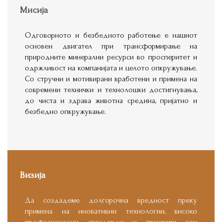
Мисија
O
дговорното и безбедното работење е нашиот
основен двигател при трансформирање на
природните минерални ресурси во просперитет и
одржливост на компанијата и целото опкружување.
Со стручни и мотивирани вработени
и примена на
современи технички и технолошки достигнувања,
до
чиста и здрава животна средина, пријатно и
безбедно опкружување.
Визија
Да создадеме долгорочна вредност преку
примена на иновативни технологии, високо