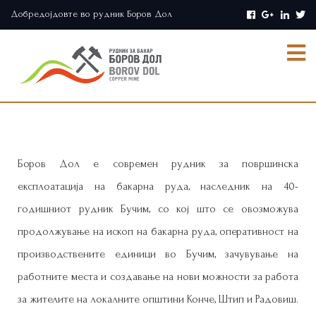
Добредојдовте во рудник Боров Дол
Боров Дол е современ рудник за површинска
експлоатација на бакарна руда, наследник на 40-
годишниот рудник Бучим, со кој што се овозможува
продолжување на ископ на бакарна руда, оперативност на
производствените единици во Бучим, зачувување на
работните места и создавање на нови можности за работа
за жителите на локалните општини Конче, Штип и Радовиш.