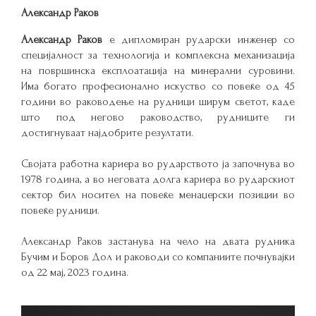
Александр Раков
Александр Раков
е дипломиран рударски инженер со
специјалност за технологија и комплексна механизација
на површинска експлоатација на минерални суровини.
Има богато професионално искуство со повеќе од 45
години во раководење на рудници ширум светот, каде
што под негово раководство, рудниците ги
достигнуваат најдобрите резултати.
Својата работна кариера во рударството ја започнува во
1978 година, а во неговата долга кариера во рударскиот
сектор бил носител на повеќе менаџерски позиции во
повеќе рудници.
Александр Раков застанува на чело на двата рудника
Бучим и Боров Дол и раководи со компаниите почнувајќи
од 22 мај, 2023 година.