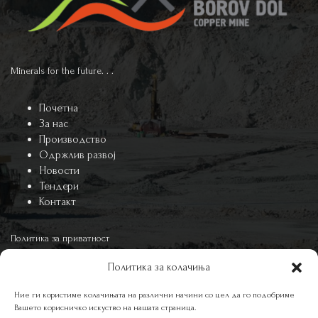
Minerals for the future. . .
Почетна
За нас
Производство
Одржлив развој
Новости
Тендери
Контакт
Политика за приватност
Политика за колачиња
Политика за колачиња
Ние ги користиме колачињата на различни начини со цел да го подобриме
Вашето корисничко искуство на нашата страница.