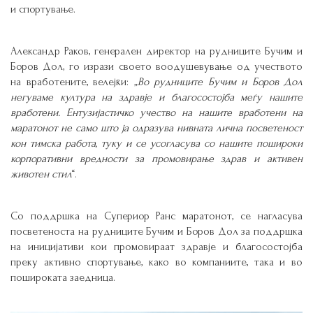
и спортување.
Александр Раков, генерален директор на рудниците Бучим и
Боров Дол, го изрази своето воодушевување од учеството
на вработените, велејќи: „
Во рудниците Бучим и Боров Дол
негуваме култура на здравје и благосостојба меѓу нашите
вработени. Ентузијастичко учество на нашите вработени на
маратонот не само што ја одразува нивната лична посветеност
кон тимска работа, туку и се усогласува со нашите пошироки
корпоративни вредности за промовирање здрав и активен
животен стил
“.
Со поддршка на Супериор Ранс маратонот, се нагласува
посветеноста на рудниците Бучим и Боров Дол за поддршка
на иницијативи кои промовираат здравје и благосостојба
преку активно спортување, како во компаниите, така и во
пошироката заедница.