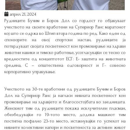
април 21, 2024
Рудниците Бучим и Боров Дол со гордост го објавуваат
учеството на своите вработени на Супериор Ранс маратонот
кој што се одржа во Штип втора година по ред. Како еден од
спонзорите на овој спортски настан, рудниците ја
потврдуваат својата посветеност кон промовирање на здрави
животни навики и тимско работење, усогласувајќи се тесно со
вредностите од концептотот ЕСГ: Е- заштита на животната
средина, С – општествена одговорност и Г- совесно
корпоративно управување.
Учеството на 30-те вработени од рудниците Бучим и Боров
Дол на Супериор Ранс ја нагласи нивната посветеност кон
промовирање на здравјето и благосостојбата во заедницата.
Женскиот тим од рудниците покажа исклучителен пласман,
обезбедувајќи го 19-тото место, додека машкиот тим
постигна пофално 23-то место, истакнувајќи го успехот на
нивните колективни напори и посветеноста за активен живот